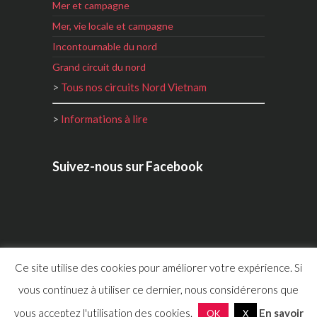
Mer et campagne
Mer, vie locale et campagne
Incontournable du nord
Grand circuit du nord
>
Tous nos circuits Nord Vietnam
>
Informations à lire
Suivez-nous sur Facebook
Ce site utilise des cookies pour améliorer votre expérience. Si
vous continuez à utiliser ce dernier, nous considérerons que
Copyright 2011 ©
Vietnam Escapade
vous acceptez l'utilisation des cookies.
En savoir
OK
X